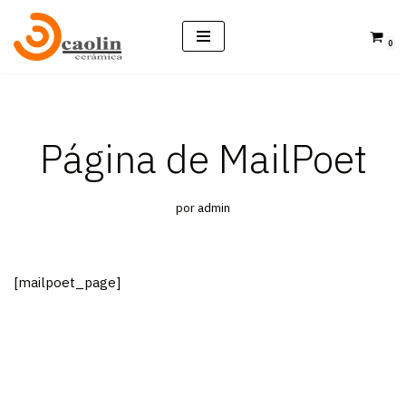
0
Saltar
al
contenido
Página de MailPoet
por
admin
[mailpoet_page]