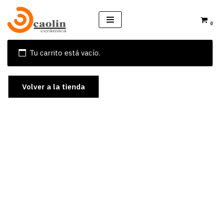
0
Saltar
al
contenido
Tu carrito está vacío.
Volver a la tienda